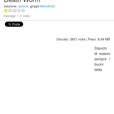
(sezione:
azione
; gruppi:
distruttivi
)
Average:
1
(
1
voto)
Giocato: 3837 volte | Peso: 8.49 MB
Stanchi
di essere
sempre i
buoni
della