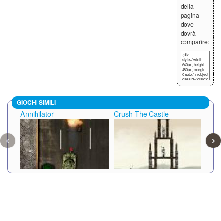
della
pagina
dove
dovrà
comparire:
GIOCHI SIMILI
Annihilator
Crush The Castle
Gem
‹
›