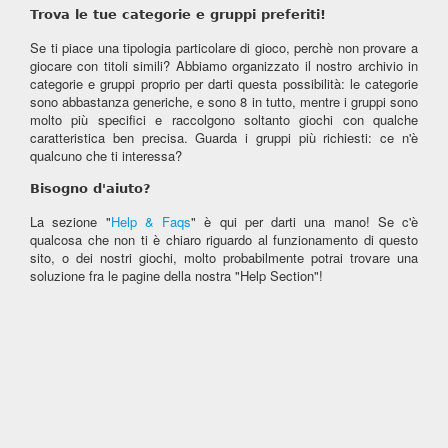
Trova le tue categorie e gruppi preferiti!
Se ti piace una tipologia particolare di gioco, perchè non provare a
giocare con titoli simili? Abbiamo organizzato il nostro archivio in
categorie e gruppi proprio per darti questa possibilità: le categorie
sono abbastanza generiche, e sono 8 in tutto, mentre i gruppi sono
molto più specifici e raccolgono soltanto giochi con qualche
caratteristica ben precisa. Guarda i gruppi più richiesti: ce n'è
qualcuno che ti interessa?
Bisogno d'aiuto?
La sezione "
Help & Faqs
" è qui per darti una mano! Se c'è
qualcosa che non ti è chiaro riguardo al funzionamento di questo
sito, o dei nostri giochi, molto probabilmente potrai trovare una
soluzione fra le pagine della nostra "Help Section"!