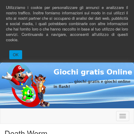
Salta
Utilizziamo i cookie per personalizzare gli annunci e analizzare il
al
nostro traffico. Inoltre forniamo informazioni sul modo in cui utilizzi il
contenuto
sito ai nostri partner che si occupano di analisi dei dati web, pubblicità
principale
e social media, i quali potrebbero combinarle con altre informazioni
che hai fornito loro o che hanno raccolto in base al tuo utilizzo dei loro
servizi. Continuando a navigare, acconsenti all'utilizzo di questi
cookie.
OK
Giochi gratis Online
... giochi gratis e giochi online
in flash!
Toggle
naviga
Death Worm