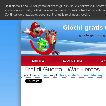
Salta
Utilizziamo i cookie per personalizzare gli annunci e analizzare il nostro t
al
analisi dei dati web, pubblicità e social media, i quali potrebbero combinarl
contenuto
Continuando a navigare, acconsenti all'utilizzo di questi cookie.
principale
Giochi gratis
... giochi gratis e g
ABILITÀ
AVVENTURA
AZ
Eroi di Guerra - War Heroes
(sezione:
azione
; gruppi:
difesa
,
strategia
,
tower defense
)