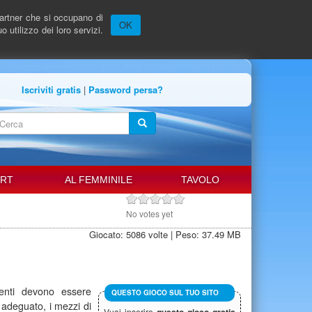
 partner che si occupano di
OK
 utilizzo dei loro servizi.
Iscriviti gratis
|
Password persa?
FORM
DI
erca
RICERCA
ORT
AL FEMMINILE
TAVOLO
No votes yet
Giocato: 5086 volte | Peso: 37.49 MB
enti devono essere
QUESTO GIOCO SUL TUO SITO
o adeguato, i mezzi di
Vuoi inserire