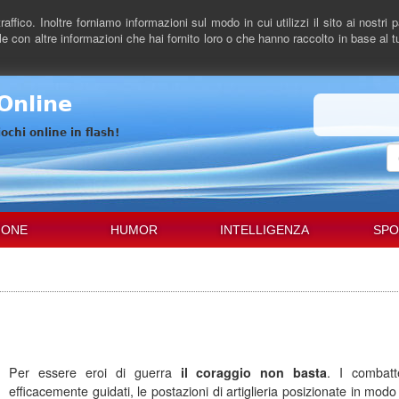
raffico. Inoltre forniamo informazioni sul modo in cui utilizzi il sito ai nostri
e con altre informazioni che hai fornito loro o che hanno raccolto in base al tuo
 Online
iochi online in flash!
C
IONE
HUMOR
INTELLIGENZA
SP
Per essere eroi di guerra
il coraggio non basta
. I combatt
efficacemente guidati, le postazioni di artiglieria posizionate in mod