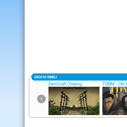
GIOCHI SIMILI
GemCraft Chasing..
TDMM - Old H
‹