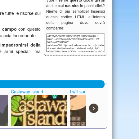
questo gioco gratis
anche
sul tuo sito
in pochi click?
Niente di piu semplice! Inserisci
re tutte le risorse sul
questo codice HTML all'interno
della pagina dove dovrà
comparire:
n campo
con questo
inaccia incombente.
i
impadronirsi della
 e armi speciali, ma
Castaway Island ..
I will survive
Pc D
›