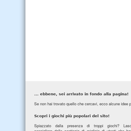
... ebbene, sei arrivato in fondo alla pagina!
Se non hai trovato quello che cercavi, ecco alcune idee p
Scopri i giochi più popolari del sito!
Spiazzato dalla presenza di troppi giochi? Lasci
consigliare dalle centinaia di migliaia di utenti che h