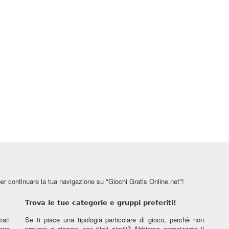
er continuare la tua navigazione su "Giochi Gratis Online.net"!
Trova le tue categorie e gruppi preferiti!
ati
Se ti piace una tipologia particolare di gioco, perchè non
anno
provare a giocare con titoli simili? Abbiamo organizzato il