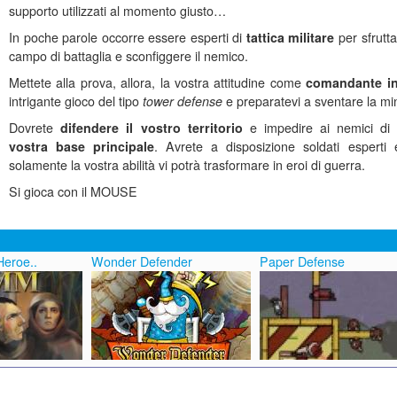
supporto utilizzati al momento giusto…
In poche parole occorre essere esperti di
tattica militare
per sfrutta
campo di battaglia e sconfiggere il nemico.
Mettete alla prova, allora, la vostra attitudine come
comandante i
intrigante gioco del tipo
tower defense
e preparatevi a sventare la m
Dovrete
difendere il vostro territorio
e impedire ai nemici d
vostra base principale
. Avrete a disposizione soldati esperti
solamente la vostra abilità vi potrà trasformare in eroi di guerra.
Si gioca con il MOUSE
eroe..
Wonder Defender
Paper Defense