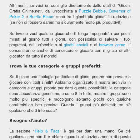
Altrimenti, se vuoi un consiglio direttamente dallo staff di "Giochi
Gratis Online.net", dai un'occhiata a
Puzzle Bubble
,
Governor of
Poker 2
e
Burrito Bison
: sono fra i giochi più giocati in redazione
(se non ci fossero saremmo sicuramente molto più produttivi!)
Se invece vuoi qualche gioco che ti tenga impegnato\a per pochi
minuti al giorno tutti i giorni, con possibilità di salvare i tuoi
progressi, dai un'occhiata ai
giochi sociali
e ai
browser game
: ti
consentiranno anche di conoscere e giocare con migliaia di altri
giocatori da tutto il mondo!
Trova le tue categorie e gruppi preferiti!
Se ti piace una tipologia particolare di gioco, perchè non provare a
giocare con titoli simili? Abbiamo organizzato il nostro archivio in
categorie e gruppi proprio per darti questa possibilità: le categorie
sono abbastanza generiche, e sono 8 in tutto, mentre i gruppi sono
molto più specifici e raccolgono soltanto giochi con qualche
caratteristica ben precisa. Guarda i gruppi più richiesti: ce n'è
qualcuno che ti interessa?
Bisogno d'aiuto?
La sezione "
Help & Faqs
" è qui per darti una mano! Se c'è
qualcosa che non ti è chiaro riguardo al funzionamento di questo