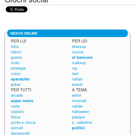
GIOCHI ONLINE
PER LUI
PER LEI
lotta
dressup
calcio
cucina
guerra
al bancone
moto
makeup
strategia
vip
corse
test
sparatutto
nailart
poker
eventi
PER TUTTI
A TEMA
arcade
estivi
super mario
invernali
carte
natale
classici
halloween
fisica
pasqua
punta e clicca
s. valentino
animali
politici
demenziali