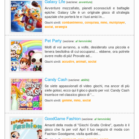
Galaxy Life
(sezione:
avventura
)
Avventure mozzafiato, pianeti sconosciuti e battaglie
epiche: Galaxy Life è un originale gioco di strategia
spaziale che porterà te e i tuoi amici in...
Giochi simili:
combattimento
,
conquista
,
mmo
,
multiplayer
,
social
,
strategia
Pet Party
(sezione:
al femminile
)
Molti di voi avranno, a volte, desiderato una piccola e
tenera bestiolina di cui occuparsi… ebbene, ora potrete
avere molto di più! Provate ad...
Giochi simili:
accudire
,
animali
,
social
Candy Cash
(sezione:
abilità
)
Se siete appassionati di video giochi, ma ancor di più
siete golosi, ecco qui il gioco giusto per voi: Candy Cash
inserisce nel classico gioco di “...
Giochi simili:
gemme
,
mmo
,
social
GoodGame Fashion
(sezione:
al femminile
)
Amanti della moda di "Giochi Gratis Online", questo è il
gioco che fa per voi! Apri il tuo negozio di moda con
Fashion Goodgame, visita quelli dei...