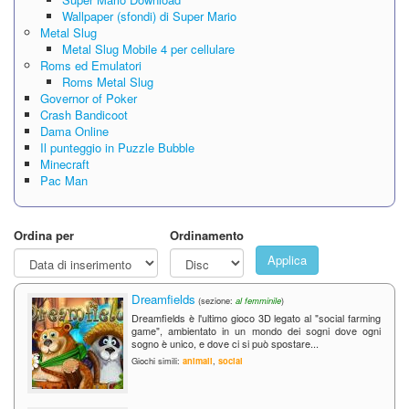
Wallpaper (sfondi) di Super Mario
Metal Slug
Metal Slug Mobile 4 per cellulare
Roms ed Emulatori
Roms Metal Slug
Governor of Poker
Crash Bandicoot
Dama Online
Il punteggio in Puzzle Bubble
Minecraft
Pac Man
Ordina per
Ordinamento
Applica
Dreamfields
(sezione:
al femminile
)
Dreamfields è l'ultimo gioco 3D legato al "social farming
game", ambientato in un mondo dei sogni dove ogni
sogno è unico, e dove ci si può spostare...
Giochi simili:
animali
,
social