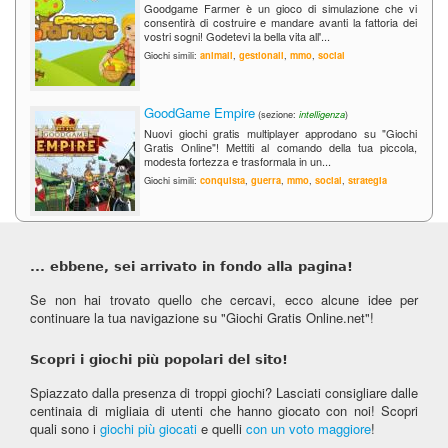
Goodgame Farmer è un gioco di simulazione che vi
consentirà di costruire e mandare avanti la fattoria dei
vostri sogni! Godetevi la bella vita all'...
Giochi simili:
animali
,
gestionali
,
mmo
,
social
GoodGame Empire
(sezione:
intelligenza
)
Nuovi giochi gratis multiplayer approdano su "Giochi
Gratis Online"! Mettiti al comando della tua piccola,
modesta fortezza e trasformala in un...
Giochi simili:
conquista
,
guerra
,
mmo
,
social
,
strategia
... ebbene, sei arrivato in fondo alla pagina!
Se non hai trovato quello che cercavi, ecco alcune idee per
continuare la tua navigazione su "Giochi Gratis Online.net"!
Scopri i giochi più popolari del sito!
Spiazzato dalla presenza di troppi giochi? Lasciati consigliare dalle
centinaia di migliaia di utenti che hanno giocato con noi! Scopri
quali sono i
giochi più giocati
e quelli
con un voto maggiore
!