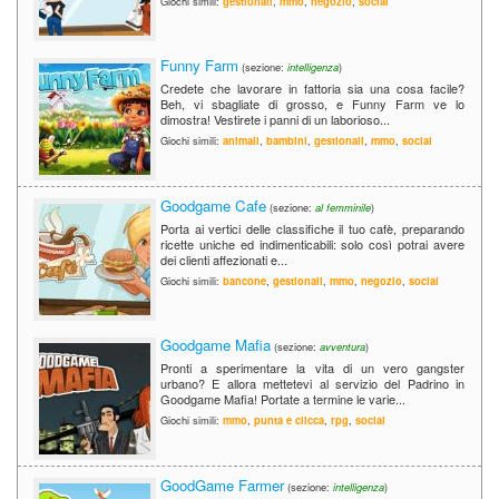
Giochi simili:
gestionali
,
mmo
,
negozio
,
social
Funny Farm
(sezione:
intelligenza
)
Credete che lavorare in fattoria sia una cosa facile?
Beh, vi sbagliate di grosso, e Funny Farm ve lo
dimostra! Vestirete i panni di un laborioso...
Giochi simili:
animali
,
bambini
,
gestionali
,
mmo
,
social
Goodgame Cafe
(sezione:
al femminile
)
Porta ai vertici delle classifiche il tuo cafè, preparando
ricette uniche ed indimenticabili: solo così potrai avere
dei clienti affezionati e...
Giochi simili:
bancone
,
gestionali
,
mmo
,
negozio
,
social
Goodgame Mafia
(sezione:
avventura
)
Pronti a sperimentare la vita di un vero gangster
urbano? E allora mettetevi al servizio del Padrino in
Goodgame Mafia! Portate a termine le varie...
Giochi simili:
mmo
,
punta e clicca
,
rpg
,
social
GoodGame Farmer
(sezione:
intelligenza
)