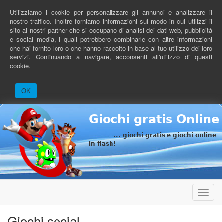
Salta
Utilizziamo i cookie per personalizzare gli annunci e analizzare il
al
nostro traffico. Inoltre forniamo informazioni sul modo in cui utilizzi il
contenuto
sito ai nostri partner che si occupano di analisi dei dati web, pubblicità
principale
e social media, i quali potrebbero combinarle con altre informazioni
che hai fornito loro o che hanno raccolto in base al tuo utilizzo dei loro
servizi. Continuando a navigare, acconsenti all'utilizzo di questi
cookie.
OK
Giochi gratis Online
... giochi gratis e giochi online
in flash!
Toggle
naviga
Giochi social