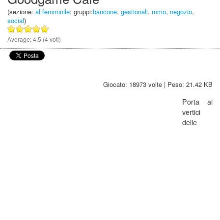
(sezione:
al femminile
; gruppi:
bancone
,
gestionali
,
mmo
,
negozio
,
social
)
Average:
4.5
(
4
voti)
Giocato: 18973 volte | Peso: 21.42 KB
Porta ai
vertici
delle