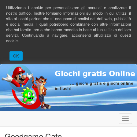
Salta
Utilizziamo i cookie per personalizzare gli annunci e analizzare il
al
nostro traffico. Inoltre forniamo informazioni sul modo in cui utilizzi il
contenuto
sito ai nostri partner che si occupano di analisi dei dati web, pubblicità
principale
e social media, i quali potrebbero combinarle con altre informazioni
che hai fornito loro o che hanno raccolto in base al tuo utilizzo dei loro
servizi. Continuando a navigare, acconsenti all'utilizzo di questi
cookie.
OK
Giochi gratis Online
... giochi gratis e giochi online
in flash!
Toggle
naviga
Goodgame Cafe