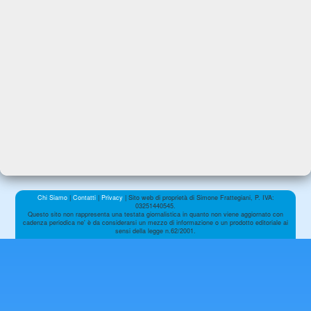
Chi Siamo
|
Contatti
|
Privacy
| Sito web di proprietà di Simone Frattegiani, P. IVA:
03251440545.
Questo sito non rappresenta una testata giornalistica in quanto non viene aggiornato con
cadenza periodica ne' è da considerarsi un mezzo di informazione o un prodotto editoriale ai
sensi della legge n.62/2001.