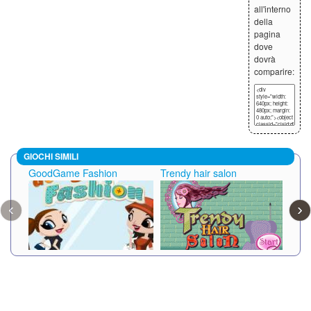
all'interno
della
pagina
dove
dovrà
comparire:
GIOCHI SIMILI
GoodGame Fashion
Trendy hair salon
Fun
‹
›