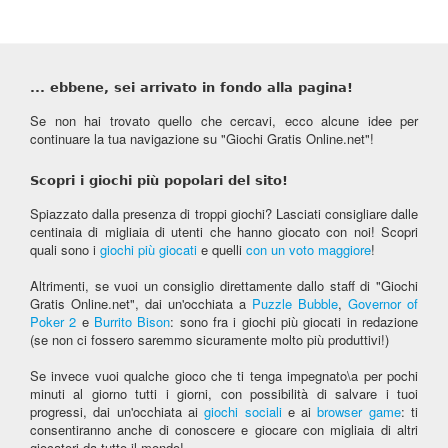
... ebbene, sei arrivato in fondo alla pagina!
Se non hai trovato quello che cercavi, ecco alcune idee per
continuare la tua navigazione su "Giochi Gratis Online.net"!
Scopri i giochi più popolari del sito!
Spiazzato dalla presenza di troppi giochi? Lasciati consigliare dalle
centinaia di migliaia di utenti che hanno giocato con noi! Scopri
quali sono i
giochi più giocati
e quelli
con un voto maggiore
!
Altrimenti, se vuoi un consiglio direttamente dallo staff di "Giochi
Gratis Online.net", dai un'occhiata a
Puzzle Bubble
,
Governor of
Poker 2
e
Burrito Bison
: sono fra i giochi più giocati in redazione
(se non ci fossero saremmo sicuramente molto più produttivi!)
Se invece vuoi qualche gioco che ti tenga impegnato\a per pochi
minuti al giorno tutti i giorni, con possibilità di salvare i tuoi
progressi, dai un'occhiata ai
giochi sociali
e ai
browser game
: ti
consentiranno anche di conoscere e giocare con migliaia di altri
giocatori da tutto il mondo!