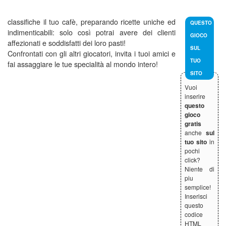
classifiche il tuo cafè, preparando ricette uniche ed
QUESTO
indimenticabili: solo così potrai avere dei clienti
GIOCO
affezionati e soddisfatti dei loro pasti!
SUL
Confrontati con gli altri giocatori, invita i tuoi amici e
TUO
fai assaggiare le tue specialità al mondo intero!
SITO
Vuoi
inserire
questo
gioco
gratis
anche
sul
tuo sito
in
pochi
click?
Niente di
piu
semplice!
Inserisci
questo
codice
HTML