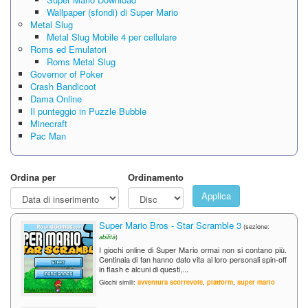
Wallpaper (sfondi) di Super Mario
Metal Slug
Metal Slug Mobile 4 per cellulare
Roms ed Emulatori
Roms Metal Slug
Governor of Poker
Crash Bandicoot
Dama Online
Il punteggio in Puzzle Bubble
Minecraft
Pac Man
Ordina per
Ordinamento
Applica
Super Mario Bros - Star Scramble 3
(sezione:
abilità
)
I giochi online di Super Mario ormai non si contano più.
Centinaia di fan hanno dato vita ai loro personali spin-off
in flash e alcuni di questi,...
Giochi simili:
avventura scorrevole
,
platform
,
super mario