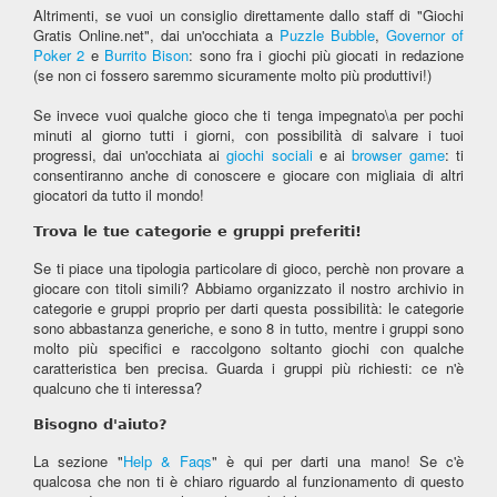
Altrimenti, se vuoi un consiglio direttamente dallo staff di "Giochi
Gratis Online.net", dai un'occhiata a
Puzzle Bubble
,
Governor of
Poker 2
e
Burrito Bison
: sono fra i giochi più giocati in redazione
(se non ci fossero saremmo sicuramente molto più produttivi!)
Se invece vuoi qualche gioco che ti tenga impegnato\a per pochi
minuti al giorno tutti i giorni, con possibilità di salvare i tuoi
progressi, dai un'occhiata ai
giochi sociali
e ai
browser game
: ti
consentiranno anche di conoscere e giocare con migliaia di altri
giocatori da tutto il mondo!
Trova le tue categorie e gruppi preferiti!
Se ti piace una tipologia particolare di gioco, perchè non provare a
giocare con titoli simili? Abbiamo organizzato il nostro archivio in
categorie e gruppi proprio per darti questa possibilità: le categorie
sono abbastanza generiche, e sono 8 in tutto, mentre i gruppi sono
molto più specifici e raccolgono soltanto giochi con qualche
caratteristica ben precisa. Guarda i gruppi più richiesti: ce n'è
qualcuno che ti interessa?
Bisogno d'aiuto?
La sezione "
Help & Faqs
" è qui per darti una mano! Se c'è
qualcosa che non ti è chiaro riguardo al funzionamento di questo