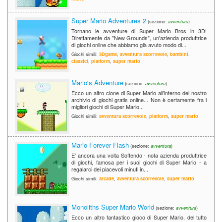
Super Mario Adventures 2
(sezione:
avventura
)
Tornano le avventure di Super Mario Bros in 3D!
Direttamente da "New Grounds", un'azienda produttrice
di giochi online che abbiamo già avuto modo di...
Giochi simili:
3Dgame
,
avventura scorrevole
,
bambini
,
classici
,
platform
,
super mario
Mario's Adventure
(sezione:
avventura
)
Ecco un altro clone di Super Mario all'interno del nostro
archivio di giochi gratis online... Non è certamente fra i
migliori giochi di Super Mario...
Giochi simili:
avventura scorrevole
,
platform
,
super mario
Mario Forever Flash
(sezione:
avventura
)
E' ancora una volta Softendo - nota azienda produttrice
di giochi, famosa per i suoi giochi di Super Mario - a
regalarci dei piacevoli minuti in...
Giochi simili:
arcade
,
avventura scorrevole
,
super mario
Monoliths Super Mario World
(sezione:
avventura
)
Ecco un altro fantastico gioco di Super Mario, del tutto