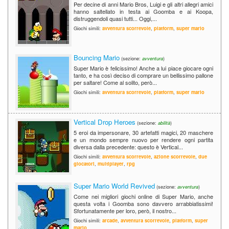
Per decine di anni Mario Bros, Luigi e gli altri allegri amici
hanno saltellato in testa ai Goomba e ai Koopa,
distruggendoli quasi tutti... Oggi,...
Giochi simili:
avventura scorrevole
,
platform
,
super mario
Bouncing Mario
(sezione:
avventura
)
Super Mario è felicissimo! Anche a lui piace giocare ogni
tanto, e ha così deciso di comprare un bellissimo pallone
per saltare! Come al solito, però...
Giochi simili:
avventura scorrevole
,
platform
,
super mario
Vertical Drop Heroes
(sezione:
abilità
)
5 eroi da impersonare, 30 artefatti magici, 20 maschere
e un mondo sempre nuovo per rendere ogni partita
diversa dalla precedente: questo è Vertical...
Giochi simili:
avventura scorrevole
,
azione scorrevole
,
due
giocatori
,
multiplayer
,
rpg
Super Mario World Revived
(sezione:
avventura
)
Come nei migliori giochi online di Super Mario, anche
questa volta i Goomba sono davvero arrabbiatissimi!
Sfortunatamente per loro, però, il nostro...
Giochi simili:
arcade
,
avventura scorrevole
,
platform
,
super
mario