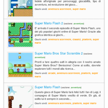
fedele all'originale per personaggi, giocabilità, tipo di
avventura, ed evoluzione del gioco...
Giochi simili:
avventura scorrevole
,
super mario
Super Mario Flash 2
(sezione:
avventura
)
E' arrivato il secondo episodio di Super Mario Flash, uno
dei più popolari giochi online di Super Mario! Grazie alla
grafica identica ai giochi...
Giochi simili:
avventura scorrevole
,
classici
,
platform
,
super
mario
Super Mario Bros Star Scramble 2
(sezione:
avventura
)
Pronti a fare quattro salti in allegria con il nostro amato
Super Mario Bros? Benissimo! Come al solito, dovrete
esplorare tutti i mondi alla ricerca...
Giochi simili:
arcade
,
avventura scorrevole
,
platform
,
super
mario
Super Mario Flash
(sezione:
avventura
)
Questo gioco di Super Mario farà felici tutti i fan di Luigi, il
compagno di Super Mario vestito di verde. Eh già, di
solito lui è sempre in secondo...
Giochi simili:
avventura scorrevole
,
platform
,
super mario