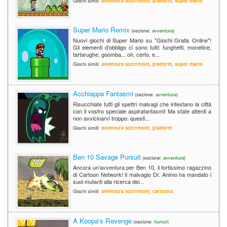
Giochi simili:
avventura scorrevole
,
platform
,
super mario
Super Mario Remix
(sezione:
avventura
)
Nuovi giochi di Super Mario su "Giochi Gratis Online"!
Gli elementi d'obbligo ci sono tutti: funghetti, monetine,
tartarughe, goomba... oh, certo, e...
Giochi simili:
avventura scorrevole
,
platform
,
super mario
Acchiappa Fantasmi
(sezione:
avventura
)
Risucchiate tutti gli spettri malvagi che infestano la città
con il vostro speciale aspirafantasmi! Ma state attenti a
non avvicinarvi troppo: questi...
Giochi simili:
avventura scorrevole
,
platform
Ben 10 Savage Pursuit
(sezione:
avventura
)
Ancora un'avventura per Ben 10, il fortissimo ragazzino
di Cartoon Network! Il malvagio Dr. Animo ha mandato i
suoi mutanti alla ricerca dei...
Giochi simili:
avventura scorrevole
,
cartoons
A Koopa's Revenge
(sezione:
humor
)