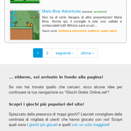
Mario Bros Adventures
(sezione:
avventura
)
Non ha di certo bisogno di altre presentazioni Mario
Bros. Anche qui, il consiglio è solo uno: saltate e
schiacciateli tutti! All'inizio sarà un po'...
Giochi simili:
avventura scorrevole
,
platform
,
super mario
1
2
seguente ›
ultima »
... ebbene, sei arrivato in fondo alla pagina!
Se non hai trovato quello che cercavi, ecco alcune idee per
continuare la tua navigazione su "Giochi Gratis Online.net"!
Scopri i giochi più popolari del sito!
Spiazzato dalla presenza di troppi giochi? Lasciati consigliare dalle
centinaia di migliaia di utenti che hanno giocato con noi! Scopri
quali sono i
giochi più giocati
e quelli
con un voto maggiore
!