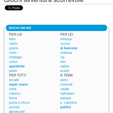
GIOCHI ONLINE
PER LUI
PER LEI
lotta
dressup
calcio
cucina
guerra
al bancone
moto
makeup
strategia
vip
corse
test
sparatutto
nailart
poker
eventi
PER TUTTI
A TEMA
arcade
estivi
super mario
invernali
carte
natale
classici
halloween
fisica
pasqua
punta e clicca
s. valentino
animali
politici
demenziali