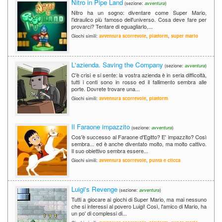
Nitro in Pipe Land
(sezione:
avventura
)
Nitro ha un sogno: diventare come Super Mario,
l'idraulico più famoso dell'universo. Cosa deve fare per
provarci? Tentare di eguagliarlo,...
Giochi simili:
avventura scorrevole
,
platform
,
super mario
L'azienda. Saving the Company
(sezione:
avventura
)
C'è crisi e si sente: la vostra azienda è in seria difficoltà,
tutti i conti sono in rosso ed il fallimento sembra alle
porte. Dovrete trovare una...
Giochi simili:
avventura scorrevole
,
platform
Il Faraone impazzito
(sezione:
avventura
)
Cos'è successo al Faraone d'Egitto? E' impazzito? Così
sembra... ed è anche diventato molto, ma molto cattivo.
Il suo obiettivo sembra essere...
Giochi simili:
avventura scorrevole
,
punta e clicca
Luigi's Revenge
(sezione:
avventura
)
Tutti a giocare ai giochi di Super Mario, ma mai nessuno
che si interessi al povero Luigi! Così, l'amico di Mario, ha
un po' di complessi di...