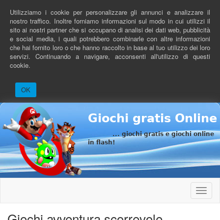
Salta
Utilizziamo i cookie per personalizzare gli annunci e analizzare il
al
nostro traffico. Inoltre forniamo informazioni sul modo in cui utilizzi il
contenuto
sito ai nostri partner che si occupano di analisi dei dati web, pubblicità
principale
e social media, i quali potrebbero combinarle con altre informazioni
che hai fornito loro o che hanno raccolto in base al tuo utilizzo dei loro
servizi. Continuando a navigare, acconsenti all'utilizzo di questi
cookie.
OK
Giochi gratis Online
... giochi gratis e giochi online
in flash!
Toggle
naviga
Giochi avventura scorrevole