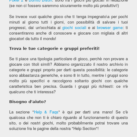
(se non ci fossero saremmo sicuramente molto più produttivi!)
Se invece vuoi qualche gioco che ti tenga impegnato\a per pochi
minuti al giorno tutti i giorni, con possibilità di salvare i tuoi
progressi, dai un'occhiata ai
giochi sociali
e ai
browser game
: ti
consentiranno anche di conoscere e giocare con migliaia di altri
giocatori da tutto il mondo!
Trova le tue categorie e gruppi preferiti!
Se ti piace una tipologia particolare di gioco, perchè non provare a
giocare con titoli simili? Abbiamo organizzato il nostro archivio in
categorie e gruppi proprio per darti questa possibilità: le categorie
sono abbastanza generiche, e sono 8 in tutto, mentre i gruppi sono
molto più specifici e raccolgono soltanto giochi con qualche
caratteristica ben precisa. Guarda i gruppi più richiesti: ce n'è
qualcuno che ti interessa?
Bisogno d'aiuto?
La sezione "
Help & Faqs
" è qui per darti una mano! Se c'è
qualcosa che non ti è chiaro riguardo al funzionamento di questo
sito, o dei nostri giochi, molto probabilmente potrai trovare una
soluzione fra le pagine della nostra "Help Section"!