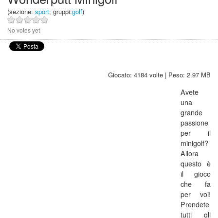
(sezione:
sport
; gruppi:
golf
)
No votes yet
Giocato: 4184 volte | Peso: 2.97 MB
Avete
una
grande
passione
per il
minigolf?
Allora
questo è
il gioco
che fa
per voi!
Prendete
tutti gli