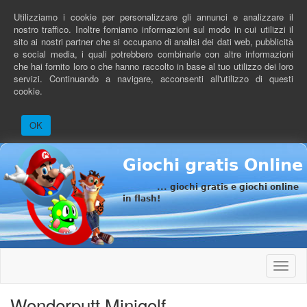
Salta
Utilizziamo i cookie per personalizzare gli annunci e analizzare il
al
nostro traffico. Inoltre forniamo informazioni sul modo in cui utilizzi il
contenuto
sito ai nostri partner che si occupano di analisi dei dati web, pubblicità
principale
e social media, i quali potrebbero combinarle con altre informazioni
che hai fornito loro o che hanno raccolto in base al tuo utilizzo dei loro
servizi. Continuando a navigare, acconsenti all'utilizzo di questi
cookie.
OK
Giochi gratis Online
... giochi gratis e giochi online
in flash!
Toggle
naviga
Wonderputt Minigolf