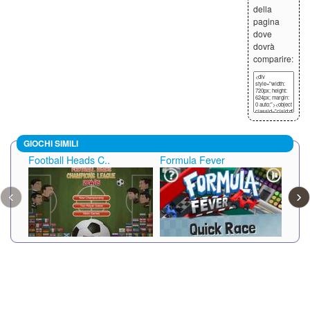
della
pagina
dove
dovrà
comparire:
GIOCHI SIMILI
Football Heads C..
Formula Fever
Wast
‹
›