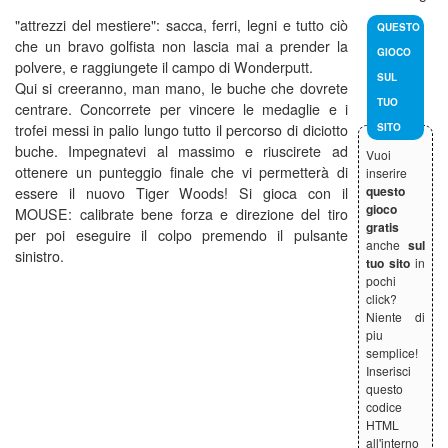
"attrezzi del mestiere": sacca, ferri, legni e tutto ciò
QUESTO
che un bravo golfista non lascia mai a prender la
GIOCO
polvere, e raggiungete il campo di Wonderputt.
SUL
Qui si creeranno, man mano, le buche che dovrete
TUO
centrare. Concorrete per vincere le medaglie e i
trofei messi in palio lungo tutto il percorso di diciotto
SITO
buche. Impegnatevi al massimo e riuscirete ad
Vuoi
ottenere un punteggio finale che vi permetterà di
inserire
questo
essere il nuovo Tiger Woods! Si gioca con il
gioco
MOUSE: calibrate bene forza e direzione del tiro
gratis
per poi eseguire il colpo premendo il pulsante
anche
sul
sinistro.
tuo sito
in
pochi
click?
Niente di
piu
semplice!
Inserisci
questo
codice
HTML
all'interno