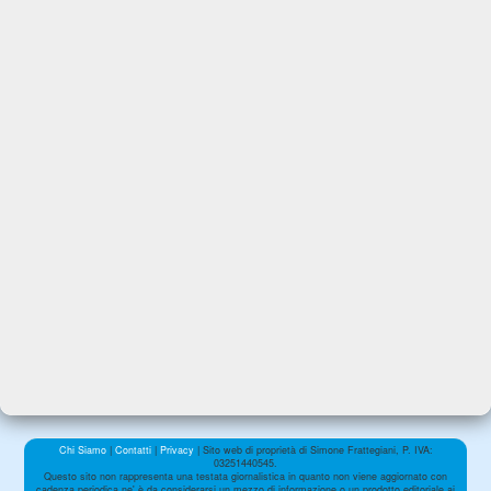
Chi Siamo
|
Contatti
|
Privacy
| Sito web di proprietà di Simone Frattegiani, P. IVA:
03251440545.
Questo sito non rappresenta una testata giornalistica in quanto non viene aggiornato con
cadenza periodica ne' è da considerarsi un mezzo di informazione o un prodotto editoriale ai