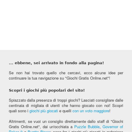
... ebbene, sei arrivato in fondo alla pagina!
Se non hai trovato quello che cercavi, ecco alcune idee per
continuare la tua navigazione su "Giochi Gratis Online.net"!
Scopri i giochi più popolari del sito!
Spiazzato dalla presenza di troppi giochi? Lasciati consigliare dalle
centinaia di migliaia di utenti che hanno giocato con noi! Scopri
quali sono i
giochi più giocati
e quelli
con un voto maggiore
!
Altrimenti, se vuoi un consiglio direttamente dallo staff di "Giochi
Gratis Online.net", dai un'occhiata a
Puzzle Bubble
,
Governor of
Poker 2
e
Burrito Bison
: sono fra i giochi più giocati in redazione