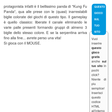
protagonista infatti è il bellissimo panda di "Kung Fu
QUESTO
Panda", qua alle prese con le (quasi) inarrestabili
GIOCO
biglie colorate dei giochi di questo tipo. Il gameplay
SUL
è quello classico: liberate il canale eliminando le
TUO
varie palle presenti formando gruppi di almeno 3
biglie dello stesso colore. E se la serpentina arriva
SITO
fino alla fine... avrete perso una vita!
Vuoi
Si gioca con il MOUSE.
inserire
questo
gioco
gratis
anche
sul
tuo sito
in
pochi
click?
Niente di
piu
semplice!
Inserisci
questo
codice
HTML
all'interno