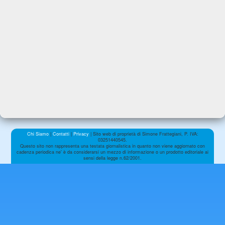
Chi Siamo
|
Contatti
|
Privacy
| Sito web di proprietà di Simone Frattegiani, P. IVA:
03251440545.
Questo sito non rappresenta una testata giornalistica in quanto non viene aggiornato con
cadenza periodica ne' è da considerarsi un mezzo di informazione o un prodotto editoriale ai
sensi della legge n.62/2001.