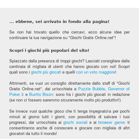
... ebbene, sei arrivato in fondo alla pagina!
Se non hai trovato quello che cercavi, ecco alcune idee per
continuare la tua navigazione su "Giochi Gratis Online.net"!
Scopri i giochi più popolari del sito!
Spiazzato dalla presenza di troppi giochi? Lasciati consigliare dalle
centinaia di migliaia di utenti che hanno giocato con noi! Scopri
quali sono i
giochi più giocati
e quelli
con un voto maggiore
!
Altrimenti, se vuoi un consiglio direttamente dallo staff di "Giochi
Gratis Online.net", dai un'occhiata a
Puzzle Bubble
,
Governor of
Poker 2
e
Burrito Bison
: sono fra i giochi più giocati in redazione
(se non ci fossero saremmo sicuramente molto più produttivi!)
Se invece vuoi qualche gioco che ti tenga impegnato\a per pochi
minuti al giorno tutti i giorni, con possibilità di salvare i tuoi
progressi, dai un'occhiata ai
giochi sociali
e ai
browser game
: ti
consentiranno anche di conoscere e giocare con migliaia di altri
giocatori da tutto il mondo!