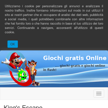
Salta
Utilizziamo i cookie per personalizzare gli annunci e analizzare il
al
nostro traffico. Inoltre forniamo informazioni sul modo in cui utilizzi il
contenuto
sito ai nostri partner che si occupano di analisi dei dati web, pubblicità
principale
e social media, i quali potrebbero combinarle con altre informazioni
che hai fornito loro o che hanno raccolto in base al tuo utilizzo dei loro
servizi. Continuando a navigare, acconsenti all'utilizzo di questi
cookie.
OK
Giochi gratis Online
... giochi gratis e giochi online
in flash!
Toggle
naviga
King's Escape