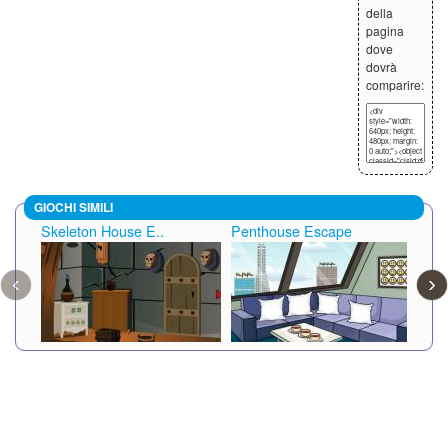
della
pagina
dove
dovrà
comparire:
GIOCHI SIMILI
Skeleton House E..
Penthouse Escape
Visi
‹
›