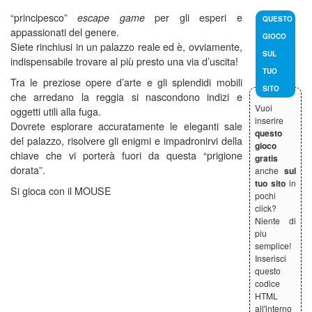
“principesco”
escape game
per gli esperi e
QUESTO
appassionati del genere.
GIOCO
Siete rinchiusi in un palazzo reale ed è, ovviamente,
SUL
indispensabile trovare al più presto una via d’uscita!
TUO
Tra le preziose opere d’arte e gli splendidi mobili
SITO
che arredano la reggia si nascondono indizi e
Vuoi
oggetti utili alla fuga.
inserire
Dovrete esplorare accuratamente le eleganti sale
questo
del palazzo, risolvere gli enigmi e impadronirvi della
gioco
chiave che vi porterà fuori da questa “prigione
gratis
dorata”.
anche
sul
tuo sito
in
Si gioca con il MOUSE
pochi
click?
Niente di
piu
semplice!
Inserisci
questo
codice
HTML
all'interno