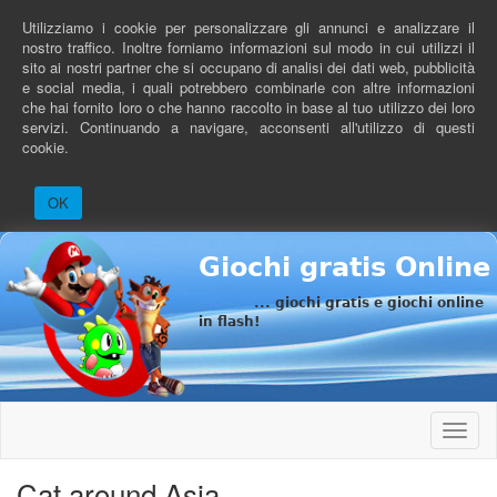
Salta
Utilizziamo i cookie per personalizzare gli annunci e analizzare il
al
nostro traffico. Inoltre forniamo informazioni sul modo in cui utilizzi il
contenuto
sito ai nostri partner che si occupano di analisi dei dati web, pubblicità
principale
e social media, i quali potrebbero combinarle con altre informazioni
che hai fornito loro o che hanno raccolto in base al tuo utilizzo dei loro
servizi. Continuando a navigare, acconsenti all'utilizzo di questi
cookie.
OK
Giochi gratis Online
... giochi gratis e giochi online
in flash!
Toggle
naviga
Cat around Asia