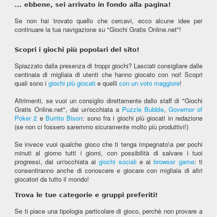
... ebbene, sei arrivato in fondo alla pagina!
Se non hai trovato quello che cercavi, ecco alcune idee per
continuare la tua navigazione su "Giochi Gratis Online.net"!
Scopri i giochi più popolari del sito!
Spiazzato dalla presenza di troppi giochi? Lasciati consigliare dalle
centinaia di migliaia di utenti che hanno giocato con noi! Scopri
quali sono i
giochi più giocati
e quelli
con un voto maggiore
!
Altrimenti, se vuoi un consiglio direttamente dallo staff di "Giochi
Gratis Online.net", dai un'occhiata a
Puzzle Bubble
,
Governor of
Poker 2
e
Burrito Bison
: sono fra i giochi più giocati in redazione
(se non ci fossero saremmo sicuramente molto più produttivi!)
Se invece vuoi qualche gioco che ti tenga impegnato\a per pochi
minuti al giorno tutti i giorni, con possibilità di salvare i tuoi
progressi, dai un'occhiata ai
giochi sociali
e ai
browser game
: ti
consentiranno anche di conoscere e giocare con migliaia di altri
giocatori da tutto il mondo!
Trova le tue categorie e gruppi preferiti!
Se ti piace una tipologia particolare di gioco, perchè non provare a