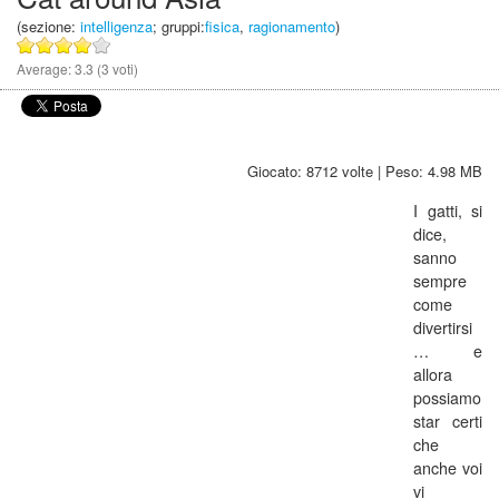
(sezione:
intelligenza
; gruppi:
fisica
,
ragionamento
)
Average:
3.3
(
3
voti)
Giocato: 8712 volte | Peso: 4.98 MB
I gatti, si
dice,
sanno
sempre
come
divertirsi
… e
allora
possiamo
star certi
che
anche voi
vi