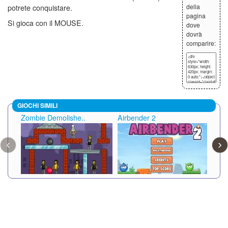
della
potrete conquistare.
pagina
Si gioca con il MOUSE.
dove
dovrà
comparire:
GIOCHI SIMILI
Zombie Demolishe..
Airbender 2
Cacc
‹
›