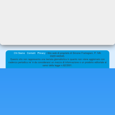
Chi Siamo
|
Contatti
|
Privacy
| Sito web di proprietà di Simone Frattegiani, P. IVA:
03251440545.
Questo sito non rappresenta una testata giornalistica in quanto non viene aggiornato con
cadenza periodica ne' è da considerarsi un mezzo di informazione o un prodotto editoriale ai
sensi della legge n.62/2001.