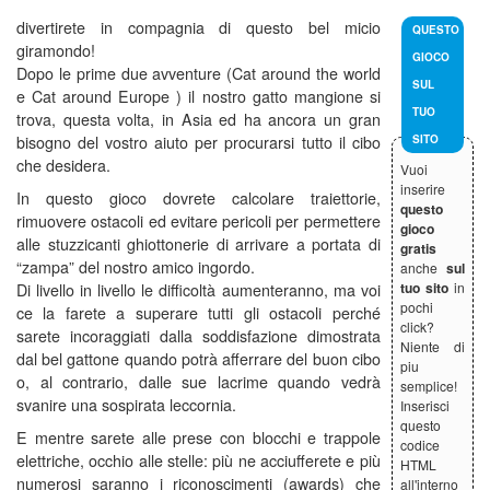
divertirete in compagnia di questo bel micio
QUESTO
giramondo!
GIOCO
Dopo le prime due avventure (Cat around the world
SUL
e Cat around Europe ) il nostro gatto mangione si
TUO
trova, questa volta, in Asia ed ha ancora un gran
bisogno del vostro aiuto per procurarsi tutto il cibo
SITO
che desidera.
Vuoi
inserire
In questo gioco dovrete calcolare traiettorie,
questo
rimuovere ostacoli ed evitare pericoli per permettere
gioco
alle stuzzicanti ghiottonerie di arrivare a portata di
gratis
“zampa” del nostro amico ingordo.
anche
sul
tuo sito
in
Di livello in livello le difficoltà aumenteranno, ma voi
pochi
ce la farete a superare tutti gli ostacoli perché
click?
sarete incoraggiati dalla soddisfazione dimostrata
Niente di
dal bel gattone quando potrà afferrare del buon cibo
piu
o, al contrario, dalle sue lacrime quando vedrà
semplice!
svanire una sospirata leccornia.
Inserisci
questo
E mentre sarete alle prese con blocchi e trappole
codice
elettriche, occhio alle stelle: più ne acciufferete e più
HTML
numerosi saranno i riconoscimenti (awards) che
all'interno