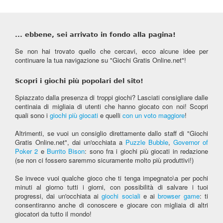
... ebbene, sei arrivato in fondo alla pagina!
Se non hai trovato quello che cercavi, ecco alcune idee per
continuare la tua navigazione su "Giochi Gratis Online.net"!
Scopri i giochi più popolari del sito!
Spiazzato dalla presenza di troppi giochi? Lasciati consigliare dalle
centinaia di migliaia di utenti che hanno giocato con noi! Scopri
quali sono i
giochi più giocati
e quelli
con un voto maggiore
!
Altrimenti, se vuoi un consiglio direttamente dallo staff di "Giochi
Gratis Online.net", dai un'occhiata a
Puzzle Bubble
,
Governor of
Poker 2
e
Burrito Bison
: sono fra i giochi più giocati in redazione
(se non ci fossero saremmo sicuramente molto più produttivi!)
Se invece vuoi qualche gioco che ti tenga impegnato\a per pochi
minuti al giorno tutti i giorni, con possibilità di salvare i tuoi
progressi, dai un'occhiata ai
giochi sociali
e ai
browser game
: ti
consentiranno anche di conoscere e giocare con migliaia di altri
giocatori da tutto il mondo!