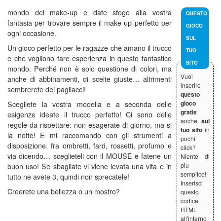
mondo del make-up e date sfogo alla vostra
QUESTO
fantasia per trovare sempre il make-up perfetto per
GIOCO
ogni occasione.
SUL
Un gioco perfetto per le ragazze che amano il trucco
TUO
e che vogliono fare esperienza in questo fantastico
SITO
mondo. Perché non è solo questione di colori, ma
Vuoi
anche di abbinamenti, di scelte giuste… altrimenti
inserire
sembrerete dei pagliacci!
questo
gioco
Scegliete la vostra modella e a seconda delle
gratis
esigenze ideate il trucco perfetto! Ci sono delle
anche
sul
regole da rispettare: non esagerate di giorno, ma si
tuo sito
in
la notte! E mi raccomando con gli strumenti a
pochi
disposizione, fra ombretti, fard, rossetti, profumo e
click?
via dicendo… sceglieteli con il MOUSE e fatene un
Niente di
piu
buon uso! Se sbagliate vi viene levata una vita e in
semplice!
tutto ne avete 3, quindi non sprecatele!
Inserisci
Creerete una bellezza o un mostro?
questo
codice
HTML
all'interno