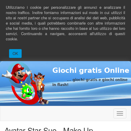
Salta
Utilizziamo i cookie per personalizzare gli annunci e analizzare il
al
nostro traffico. Inoltre forniamo informazioni sul modo in cui utilizzi il
contenuto
sito ai nostri partner che si occupano di analisi dei dati web, pubblicità
principale
e social media, i quali potrebbero combinarle con altre informazioni
che hai fornito loro o che hanno raccolto in base al tuo utilizzo dei loro
servizi. Continuando a navigare, acconsenti all'utilizzo di questi
cookie.
OK
Giochi gratis Online
... giochi gratis e giochi online
in flash!
Toggle
naviga
Avatar Star Sue - Make Up