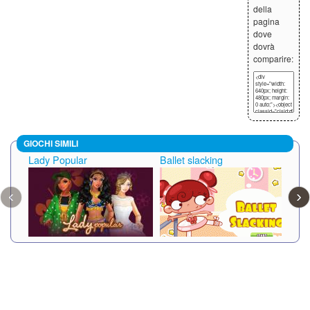
della
pagina
dove
dovrà
comparire:
GIOCHI SIMILI
Lady Popular
Ballet slacking
La S
‹
›