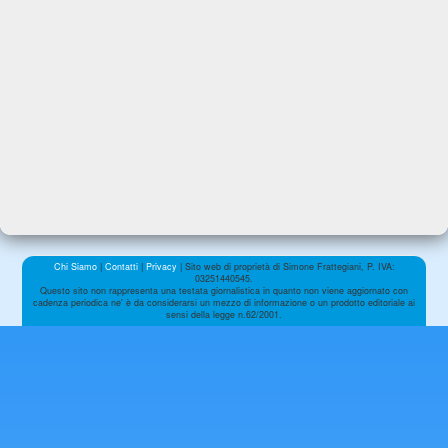
Chi Siamo
|
Contatti
|
Privacy
| Sito web di proprietà di Simone Frattegiani, P. IVA:
03251440545.
Questo sito non rappresenta una testata giornalistica in quanto non viene aggiornato con
cadenza periodica ne' è da considerarsi un mezzo di informazione o un prodotto editoriale ai
sensi della legge n.62/2001.