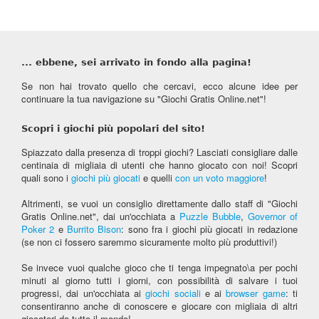
... ebbene, sei arrivato in fondo alla pagina!
Se non hai trovato quello che cercavi, ecco alcune idee per
continuare la tua navigazione su "Giochi Gratis Online.net"!
Scopri i giochi più popolari del sito!
Spiazzato dalla presenza di troppi giochi? Lasciati consigliare dalle
centinaia di migliaia di utenti che hanno giocato con noi! Scopri
quali sono i
giochi più giocati
e quelli
con un voto maggiore
!
Altrimenti, se vuoi un consiglio direttamente dallo staff di "Giochi
Gratis Online.net", dai un'occhiata a
Puzzle Bubble
,
Governor of
Poker 2
e
Burrito Bison
: sono fra i giochi più giocati in redazione
(se non ci fossero saremmo sicuramente molto più produttivi!)
Se invece vuoi qualche gioco che ti tenga impegnato\a per pochi
minuti al giorno tutti i giorni, con possibilità di salvare i tuoi
progressi, dai un'occhiata ai
giochi sociali
e ai
browser game
: ti
consentiranno anche di conoscere e giocare con migliaia di altri
giocatori da tutto il mondo!