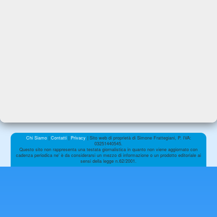
Chi Siamo
|
Contatti
|
Privacy
| Sito web di proprietà di Simone Frattegiani, P. IVA:
03251440545.
Questo sito non rappresenta una testata giornalistica in quanto non viene aggiornato con
cadenza periodica ne' è da considerarsi un mezzo di informazione o un prodotto editoriale ai
sensi della legge n.62/2001.