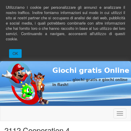
Salta
Utilizziamo i cookie per personalizzare gli annunci e analizzare il
al
nostro traffico. Inoltre forniamo informazioni sul modo in cui utilizzi il
contenuto
sito ai nostri partner che si occupano di analisi dei dati web, pubblicità
principale
e social media, i quali potrebbero combinarle con altre informazioni
che hai fornito loro o che hanno raccolto in base al tuo utilizzo dei loro
servizi. Continuando a navigare, acconsenti all'utilizzo di questi
cookie.
OK
Giochi gratis Online
... giochi gratis e giochi online
in flash!
Toggle
naviga
2112 Cooperation 4