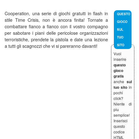
Cooperation, una serie di giochi gratuiti in flash in
QUESTO
stile Time Crisis, non è ancora finita! Tornate a
GIOCO
combattare fianco a fianco con il vostro compagno
SUL
per sabotare i piani delle pericolose organizzazioni
TUO
terroristiche, prendete la pistola e date una lezione
a tutti gli scagnozzi che vi si pareranno davanti!
SITO
Vuoi
inserire
questo
gioco
gratis
anche
sul
tuo sito
in
pochi
click?
Niente di
piu
semplice!
Inserisci
questo
codice
HTML