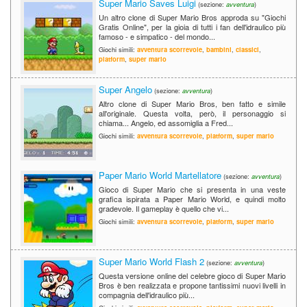
Super Mario Saves Luigi
(sezione:
avventura
)
Un altro clone di Super Mario Bros approda su "Giochi
Gratis Online", per la gioia di tutti i fan dell'idraulico più
famoso - e simpatico - del mondo...
Giochi simili:
avventura scorrevole
,
bambini
,
classici
,
platform
,
super mario
Super Angelo
(sezione:
avventura
)
Altro clone di Super Mario Bros, ben fatto e simile
all'originale. Questa volta, però, il personaggio si
chiama... Angelo, ed assomiglia a Fred...
Giochi simili:
avventura scorrevole
,
platform
,
super mario
Paper Mario World Martellatore
(sezione:
avventura
)
Gioco di Super Mario che si presenta in una veste
grafica ispirata a Paper Mario World, e quindi molto
gradevole. Il gameplay è quello che vi...
Giochi simili:
avventura scorrevole
,
platform
,
super mario
Super Mario World Flash 2
(sezione:
avventura
)
Questa versione online del celebre gioco di Super Mario
Bros è ben realizzata e propone tantissimi nuovi livelli in
compagnia dell'idraulico più...