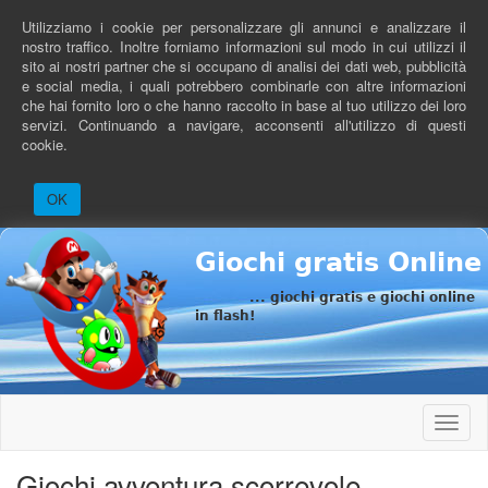
Salta
Utilizziamo i cookie per personalizzare gli annunci e analizzare il
al
nostro traffico. Inoltre forniamo informazioni sul modo in cui utilizzi il
contenuto
sito ai nostri partner che si occupano di analisi dei dati web, pubblicità
principale
e social media, i quali potrebbero combinarle con altre informazioni
che hai fornito loro o che hanno raccolto in base al tuo utilizzo dei loro
servizi. Continuando a navigare, acconsenti all'utilizzo di questi
cookie.
OK
Giochi gratis Online
... giochi gratis e giochi online
in flash!
Toggle
naviga
Giochi avventura scorrevole