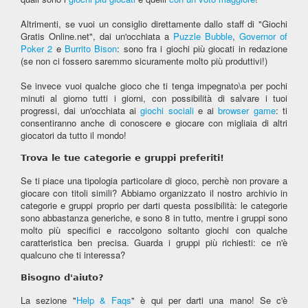
Altrimenti, se vuoi un consiglio direttamente dallo staff di "Giochi
Gratis Online.net", dai un'occhiata a
Puzzle Bubble
,
Governor of
Poker 2
e
Burrito Bison
: sono fra i giochi più giocati in redazione
(se non ci fossero saremmo sicuramente molto più produttivi!)
Se invece vuoi qualche gioco che ti tenga impegnato\a per pochi
minuti al giorno tutti i giorni, con possibilità di salvare i tuoi
progressi, dai un'occhiata ai
giochi sociali
e ai
browser game
: ti
consentiranno anche di conoscere e giocare con migliaia di altri
giocatori da tutto il mondo!
Trova le tue categorie e gruppi preferiti!
Se ti piace una tipologia particolare di gioco, perchè non provare a
giocare con titoli simili? Abbiamo organizzato il nostro archivio in
categorie e gruppi proprio per darti questa possibilità: le categorie
sono abbastanza generiche, e sono 8 in tutto, mentre i gruppi sono
molto più specifici e raccolgono soltanto giochi con qualche
caratteristica ben precisa. Guarda i gruppi più richiesti: ce n'è
qualcuno che ti interessa?
Bisogno d'aiuto?
La sezione "
Help & Faqs
" è qui per darti una mano! Se c'è