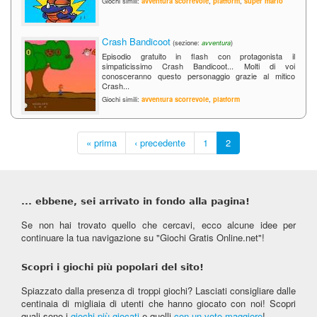
Giochi simili:
avventura scorrevole
,
platform
,
super mario
Crash Bandicoot
(sezione:
avventura
)
Episodio gratuito in flash con protagonista il
simpaticissimo Crash Bandicoot... Molti di voi
conosceranno questo personaggio grazie al mitico
Crash...
Giochi simili:
avventura scorrevole
,
platform
« prima
‹ precedente
1
2
... ebbene, sei arrivato in fondo alla pagina!
Se non hai trovato quello che cercavi, ecco alcune idee per
continuare la tua navigazione su "Giochi Gratis Online.net"!
Scopri i giochi più popolari del sito!
Spiazzato dalla presenza di troppi giochi? Lasciati consigliare dalle
centinaia di migliaia di utenti che hanno giocato con noi! Scopri
quali sono i
giochi più giocati
e quelli
con un voto maggiore
!