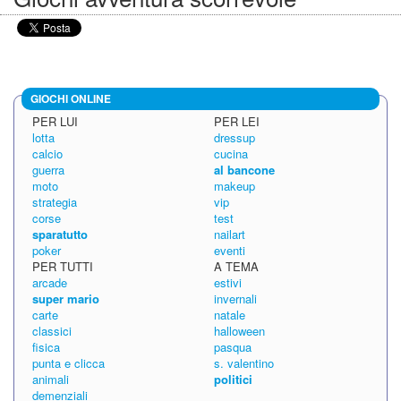
GIOCHI ONLINE
PER LUI
PER LEI
lotta
dressup
calcio
cucina
guerra
al bancone
moto
makeup
strategia
vip
corse
test
sparatutto
nailart
poker
eventi
PER TUTTI
A TEMA
arcade
estivi
super mario
invernali
carte
natale
classici
halloween
fisica
pasqua
punta e clicca
s. valentino
animali
politici
demenziali