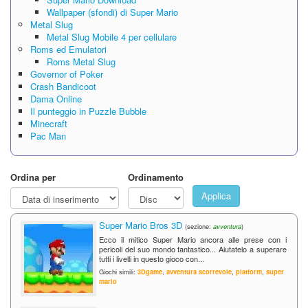
Wallpaper (sfondi) di Super Mario
Metal Slug
Metal Slug Mobile 4 per cellulare
Roms ed Emulatori
Roms Metal Slug
Governor of Poker
Crash Bandicoot
Dama Online
Il punteggio in Puzzle Bubble
Minecraft
Pac Man
Ordina per
Ordinamento
Applica
Super Mario Bros 3D
(sezione:
avventura
)
Ecco il mitico Super Mario ancora alle prese con i
pericoli del suo mondo fantastico... Aiutatelo a superare
tutti i livelli in questo gioco con...
Giochi simili:
3Dgame
,
avventura scorrevole
,
platform
,
super
mario